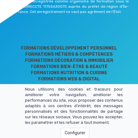
Productions enregistrée comme organisme de formation sous le
numéro DIRECCTE 11755630075 auprès du préfet de région d'Île-
de-France. Cet enregistrement ne vaut pas agrément de l’État.
FORMATIONS DÉVELOPPEMENT PERSONNEL
FORMATIONS MÉTIERS & COMPÉTENCES
FORMATIONS DÉCORATION & IMMOBILIER
FORMATIONS BIEN-ÊTRE & BEAUTÉ
FORMATIONS NUTRITION & CUISINE
FORMATIONS WEB & DIGITAL
Nous utilisons des cookies et traceurs pour
améliorer votre navigation, améliorer les
performances du site, vous proposer des contenus
adaptés à vos centres d’intérêt, des messages
personnalisés et des fonctionnalités de partage
LIENS UTILES
sur les réseaux sociaux. Vous pouvez les accepter,
les paramétrer et les refuser à tout moment.
Mentions légales
Configurer
Conditions de vente