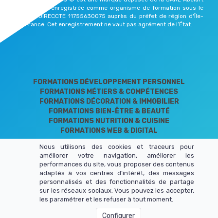
Productions enregistrée comme organisme de formation sous le
numéro DIRECCTE 11755630075 auprès du préfet de région d'Île-
de-France. Cet enregistrement ne vaut pas agrément de l’État.
FORMATIONS DÉVELOPPEMENT PERSONNEL
FORMATIONS MÉTIERS & COMPÉTENCES
FORMATIONS DÉCORATION & IMMOBILIER
FORMATIONS BIEN-ÊTRE & BEAUTÉ
FORMATIONS NUTRITION & CUISINE
FORMATIONS WEB & DIGITAL
Nous utilisons des cookies et traceurs pour
améliorer votre navigation, améliorer les
performances du site, vous proposer des contenus
adaptés à vos centres d’intérêt, des messages
personnalisés et des fonctionnalités de partage
LIENS UTILES
sur les réseaux sociaux. Vous pouvez les accepter,
les paramétrer et les refuser à tout moment.
Mentions légales
Configurer