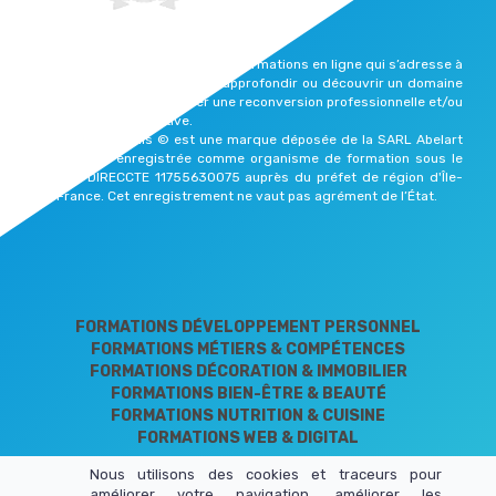
Formalis est une plateforme de formations en ligne qui s’adresse à
celles et ceux qui souhaitent approfondir ou découvrir un domaine
qui les passionne, effectuer une reconversion professionnelle et/ou
reprendre une vie active.
Elearning Formalis © est une marque déposée de la SARL Abelart
Productions enregistrée comme organisme de formation sous le
numéro DIRECCTE 11755630075 auprès du préfet de région d'Île-
de-France. Cet enregistrement ne vaut pas agrément de l’État.
FORMATIONS DÉVELOPPEMENT PERSONNEL
FORMATIONS MÉTIERS & COMPÉTENCES
FORMATIONS DÉCORATION & IMMOBILIER
FORMATIONS BIEN-ÊTRE & BEAUTÉ
FORMATIONS NUTRITION & CUISINE
FORMATIONS WEB & DIGITAL
Nous utilisons des cookies et traceurs pour
améliorer votre navigation, améliorer les