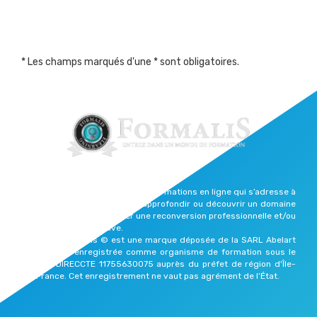
* Les champs marqués d'une * sont obligatoires.
Formalis est une plateforme de formations en ligne qui s’adresse à
celles et ceux qui souhaitent approfondir ou découvrir un domaine
qui les passionne, effectuer une reconversion professionnelle et/ou
reprendre une vie active.
Elearning Formalis © est une marque déposée de la SARL Abelart
Productions enregistrée comme organisme de formation sous le
numéro DIRECCTE 11755630075 auprès du préfet de région d'Île-
de-France. Cet enregistrement ne vaut pas agrément de l’État.