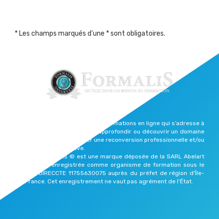
* Les champs marqués d'une * sont obligatoires.
Formalis est une plateforme de formations en ligne qui s’adresse à
celles et ceux qui souhaitent approfondir ou découvrir un domaine
qui les passionne, effectuer une reconversion professionnelle et/ou
reprendre une vie active.
Elearning Formalis © est une marque déposée de la SARL Abelart
Productions enregistrée comme organisme de formation sous le
numéro DIRECCTE 11755630075 auprès du préfet de région d'Île-
de-France. Cet enregistrement ne vaut pas agrément de l’État.