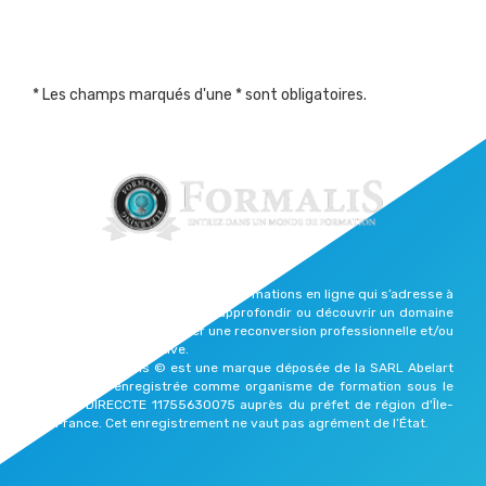
* Les champs marqués d'une * sont obligatoires.
Formalis est une plateforme de formations en ligne qui s’adresse à
celles et ceux qui souhaitent approfondir ou découvrir un domaine
qui les passionne, effectuer une reconversion professionnelle et/ou
reprendre une vie active.
Elearning Formalis © est une marque déposée de la SARL Abelart
Productions enregistrée comme organisme de formation sous le
numéro DIRECCTE 11755630075 auprès du préfet de région d'Île-
de-France. Cet enregistrement ne vaut pas agrément de l’État.