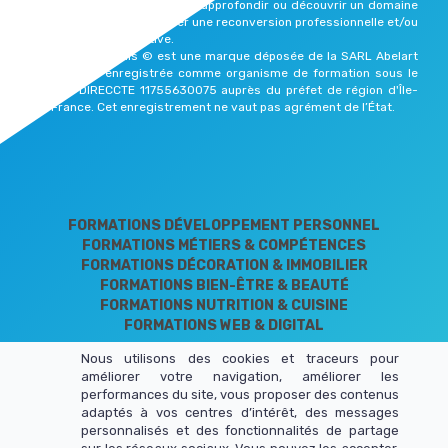
celles et ceux qui souhaitent approfondir ou découvrir un domaine
qui les passionne, effectuer une reconversion professionnelle et/ou
reprendre une vie active.
Elearning Formalis © est une marque déposée de la SARL Abelart
Productions enregistrée comme organisme de formation sous le
numéro DIRECCTE 11755630075 auprès du préfet de région d'Île-
de-France. Cet enregistrement ne vaut pas agrément de l’État.
FORMATIONS DÉVELOPPEMENT PERSONNEL
FORMATIONS MÉTIERS & COMPÉTENCES
FORMATIONS DÉCORATION & IMMOBILIER
FORMATIONS BIEN-ÊTRE & BEAUTÉ
FORMATIONS NUTRITION & CUISINE
FORMATIONS WEB & DIGITAL
Nous utilisons des cookies et traceurs pour
améliorer votre navigation, améliorer les
performances du site, vous proposer des contenus
adaptés à vos centres d’intérêt, des messages
personnalisés et des fonctionnalités de partage
LIENS UTILES